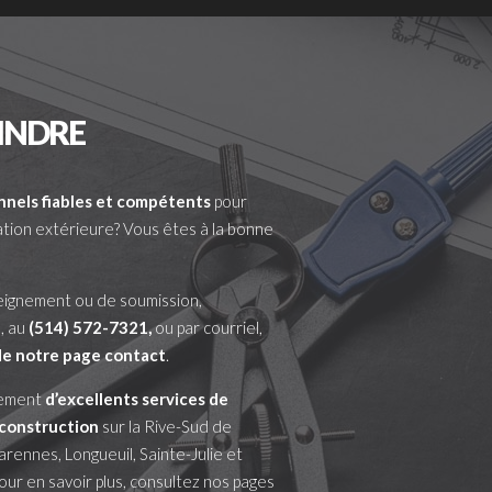
INDRE
nnels fiables et compétents
pour
ation extérieure? Vous êtes à la bonne
ignement ou de soumission,
, au
(514) 572-7321
,
ou par courriel,
 de notre page contact
.
lement
d’excellents services de
construction
sur la Rive-Sud de
arennes, Longueuil, Sainte-Julie et
our en savoir plus, consultez nos pages