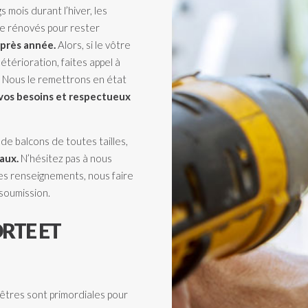
mois durant l’hiver, les
re rénovés pour rester
après année.
Alors, si le vôtre
térioration, faites appel à
. Nous le remettrons en état
 vos besoins et respectueux
e balcons de toutes tailles,
aux.
N’hésitez pas à
nous
s renseignements, nous faire
soumission.
RTE ET
nêtres sont primordiales pour