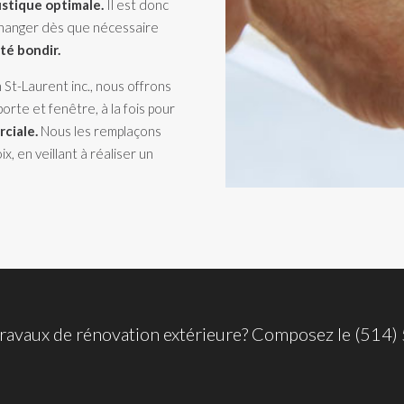
ustique optimale.
Il est donc
 changer dès que nécessaire
ité bondir.
St-Laurent inc., nous offrons
orte et fenêtre, à la fois pour
ciale.
Nous les remplaçons
, en veillant à réaliser un
travaux de rénovation extérieure? Composez le
(514)