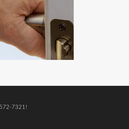
 572-7321
!